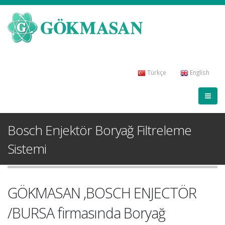
Türkçe
English
Bosch Enjektör Boryağ Filtreleme
Sistemi
GÖKMASAN ,BOSCH ENJECTÖR
/BURSA firmasında Boryağ